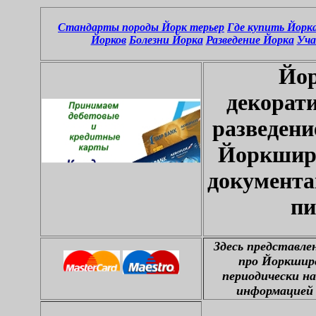
Стандарты породы Йорк терьер
Где купить Йорк
Йорков
Болезни Йорка
Разведение Йорка
Уча
Йор
декорат
разведени
Йоркширс
документа
пи
Здесь представле
про Йоркширс
периодически н
информацией 